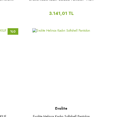
3.141,01 TL
%0
Evolite
ILIF
Evolite Helinox Kadın Softshell Pantolon