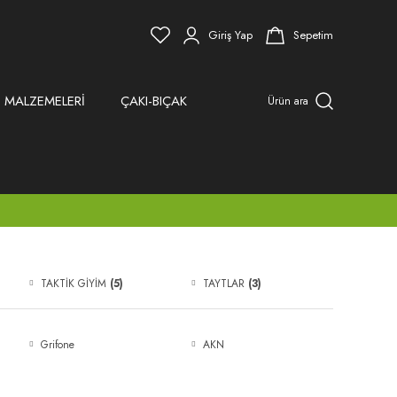
Giriş Yap
Sepetim
 MALZEMELERİ
ÇAKI-BIÇAK
Ürün ara
TAKTİK GİYİM
(5)
TAYTLAR
(3)
Grifone
AKN