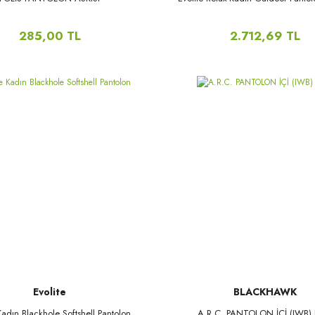
285,00 TL
2.712,69 TL
Evolite
BLACKHAWK
Kadın Blackhole Softshell Pantolon
A.R.C. PANTOLON İÇİ (IWB) K