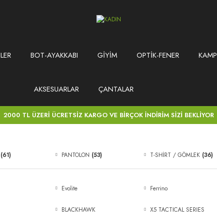
LER
BOT-AYAKKABI
GİYİM
OPTİK-FENER
KAMP
AKSESUARLAR
ÇANTALAR
2000 TL ÜZERİ ÜCRETSİZ KARGO VE BİRÇOK İNDİRİM SİZİ BEKLİYOR
M
(61)
PANTOLON
(53)
T-SHİRT / GÖMLEK
(36)
Evolite
Ferrino
BLACKHAWK
X5 TACTICAL SERIES