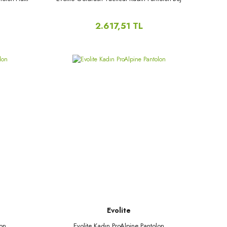
2.617,51 TL
Evolite
lon
Evolite Kadın ProAlpine Pantolon