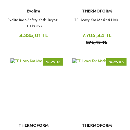
Evolite
THERMOFORM
Evolite Indo Safety Kask- Beyaz -
TF Heavy Kar Maskesi HAKİ
CE EN 397
4.335,01 TL
7.705,44 TL
276,13 TL
%-2905
%-2905
THERMOFORM
THERMOFORM