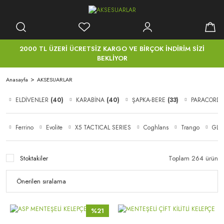
2000 TL ÜZERİ ÜCRETSİZ KARGO VE BİRÇOK İNDİRİM SİZİ
BEKLİYOR
Anasayfa
AKSESUARLAR
ELDİVENLER
(40)
KARABİNA
(40)
ŞAPKA-BERE
(33)
PARACORD
Ferrino
Evolite
X5 TACTICAL SERIES
Coghlans
Trango
GLO
Stoktakiler
Toplam 264 ürün
%21