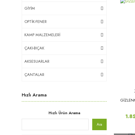
GİYİM
OPTİK-FENER
KAMP MALZEMELERİ
ÇAKI-BIÇAK
AKSESUARLAR
ÇANTALAR
Hızlı Arama
GİZLENM
Hızlı Ürün Arama
1.8
Ara