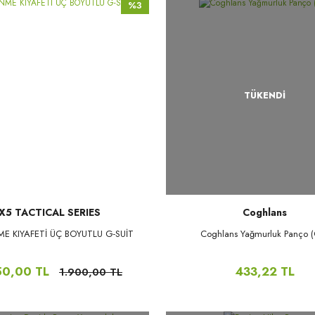
%3
TÜKENDİ
X5 TACTICAL SERIES
Coghlans
E KIYAFETİ ÜÇ BOYUTLU G-SUİT
Coghlans Yağmurluk Panço (
50,00 TL
433,22 TL
1.900,00 TL