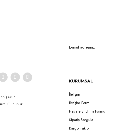
rda yetersiz gördüğünüz noktaları öneri formunu kullanarak tarafımıza iletebilirsi
Bu ürüne ilk yorumu siz yapın!
Yorum Yaz
KURUMSAL
İletişim
Geniş ürün
İletişim Formu
yoruz. Gücünüzü
Gönder
Havale Bildirim Formu
Sipariş Sorgula
Kargo Takibi