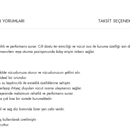
 YORUMLARI
TAKSİT SEÇENEK
ve performans sunar. Cilt dostu ter emiciliği ve vücut ısısı ile kuruma özelliği son de
tırmanırken veya oturma pozisyonunda kolay erişim imkanı sağlar.
ilde vücudunuza oturur ve vücudunuzun şeklini alır.
n ideal bir üründür.
u kaydırıcılık ile esneklik özelliklerine sahiptir.
rlayıp ihtiyaç duyulan vücut ısısına ulaşmanızı sağlar.
ayesinde maksimum rahatlık ve performans sunar.
a çok kısa bir sürede kurumaktadır.
ol ve sağ diz kısmında birer yan cebi vardır.
kullanılarak üretilmiştir.
cuttur.