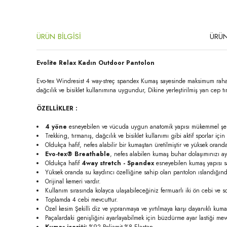
ÜRÜN BİLGİSİ
ÜRÜN
Evolite Relax Kadın Outdoor Pantolon
Evo-tex Windresist 4 way-streç spandex Kumaş sayesinde maksimum rahatlık 
dağcılık ve bisiklet kullanımına uygundur, Dikine yerleştirilmiş yan cep 
ÖZELLİKLER :
4 yöne
esneyebilen ve vücuda uygun anatomik yapısı mükemmel şek
Trekking, tırmanış, dağcılık ve bisiklet kullanımı gibi aktif sporlar içi
Oldukça hafif, nefes alabilir bir kumaştan üretilmiştir ve yüksek oranda s
Evo-tex® Breathable
, nefes alabilen kumaş buhar dolaşımınızı aya
Oldukça hafif
4way stretch - Spandex
esneyebilen kumaş yapısı s
Yüksek oranda su kaydırıcı özelliğine sahip olan pantolon ıslandığınd
Orijinal kemeri vardır.
Kullanım sırasında kolayca ulaşabileceğiniz fermuarlı iki ön cebi ve s
Toplamda 4 cebi mevcuttur.
Özel kesim Şekilli diz ve yıpranmaya ve yırtılmaya karşı dayanıklı kumaş 
Paçalardaki genişliğini ayarlayabilmek için büzdürme ayar lastiği mev
Kumaş içeriği:
%92 Poliamit %8 Elastan