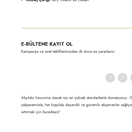
Bu ürünün fiyat bilgisi, resim, ürün açıklamalarında ve diğer konula
Görüş ve önerileriniz için teşekkür ederiz.
Ürün resmi kalitesiz, bozuk veya görüntülenemiyor.
E-BÜLTENE KAYIT OL
Ürün açıklamasında eksik bilgiler bulunuyor.
Kampanya ve özel tekliflerimizden ilk önce siz yararlanın.
Ürün bilgilerinde hatalar bulunuyor.
Ürün fiyatı diğer sitelerden daha pahalı.
Bu ürüne benzer farklı alternatifler olmalı.
Akyıldız Savunma olarak sizi en yüksek standartlarla donatıyoruz. 
yelpazemizle, her koşulda dayanıklı ve güvenilir ekipmanlar sağlı
artırmak için buradayız!