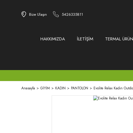
Bize Ulaşın
5426335811
HAKKIMIZDA
İLETİŞİM
TERMAL ÜRÜN
Anasayfa
GİYİM
KADIN
PANTOLON
Evolite Relax Kadın Outdo