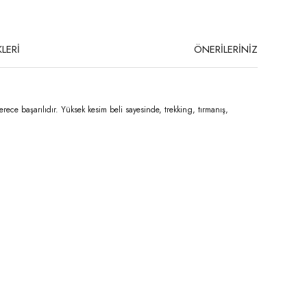
LERİ
ÖNERİLERİNİZ
rece başarılıdır. Yüksek kesim beli sayesinde, trekking, tırmanış,