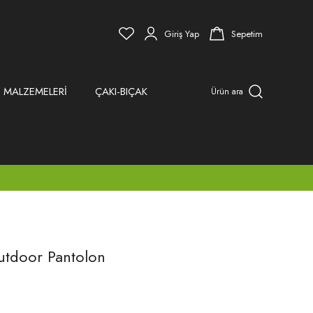
Giriş Yap
Sepetim
 MALZEMELERİ
ÇAKI-BIÇAK
Ürün ara
utdoor Pantolon