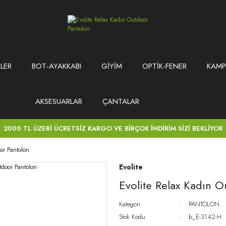
LER
BOT-AYAKKABI
GİYİM
OPTİK-FENER
KAMP
AKSESUARLAR
ÇANTALAR
2000 TL ÜZERİ ÜCRETSİZ KARGO VE BİRÇOK İNDİRİM SİZİ BEKLİYOR
or Pantolon
Evolite
Evolite Relax Kadın O
Kategori
PANTOLON
Stok Kodu
b_E-3142-H