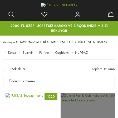
2000 TL ÜZERİ ÜCRETSİZ KARGO VE BİRÇOK İNDİRİM SİZİ
BEKLİYOR
Anasayfa
KAMP MALZEMELERİ
KAMP FENERLERİ
LÜXLER VE IŞILDAKLAR
Kovea
Summit
Ferrino
Coghlans
NURGAZ
Stoktakiler
Toplam 12 ürün
%20