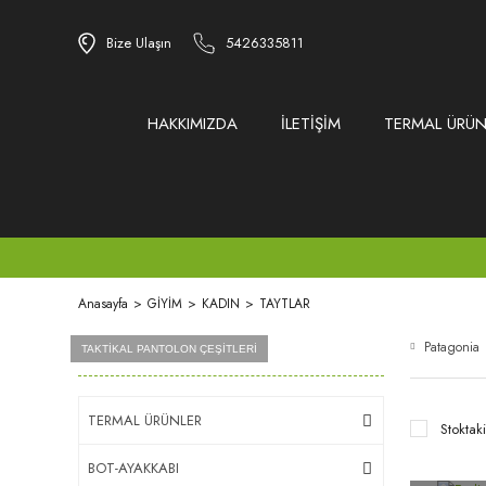
Bize Ulaşın
5426335811
HAKKIMIZDA
İLETİŞİM
TERMAL ÜRÜN
Anasayfa
GİYİM
KADIN
TAYTLAR
Patagonia
Ürün Grupları
AİRSOFT MALZEMELERİ
BB VE GREEN GAZLAR
TAKTİKAL PANTOLON ÇEŞİTLERİ
TERMAL ÜRÜNLER
Stoktaki
BOT-AYAKKABI