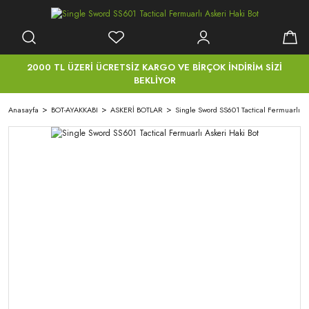
2000 TL ÜZERİ ÜCRETSİZ KARGO VE BİRÇOK İNDİRİM SİZİ
BEKLİYOR
Anasayfa
BOT-AYAKKABI
ASKERİ BOTLAR
Single Sword SS601 Tactical Fermuarlı As