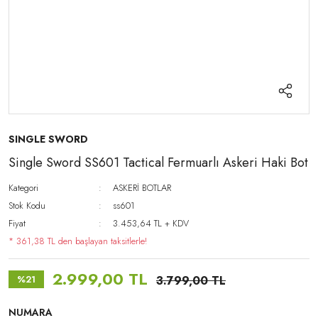
SINGLE SWORD
Single Sword SS601 Tactical Fermuarlı Askeri Haki Bot
Kategori
ASKERİ BOTLAR
Stok Kodu
ss601
Fiyat
3.453,64 TL + KDV
* 361,38 TL den başlayan taksitlerle!
2.999,00 TL
%21
3.799,00 TL
NUMARA