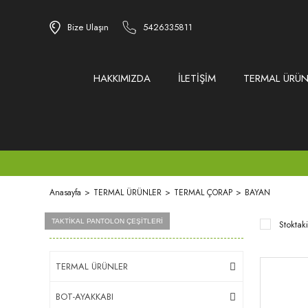
Bize Ulaşın
5426335811
HAKKIMIZDA
İLETİŞİM
TERMAL ÜRÜN
Anasayfa
TERMAL ÜRÜNLER
TERMAL ÇORAP
BAYAN
Ürün Grupları
AİRSOFT MALZEMELERİ
BB VE GREEN GAZLAR
TAKTİKAL PANTOLON ÇEŞİTLERİ
Stoktaki
TERMAL ÜRÜNLER
BOT-AYAKKABI