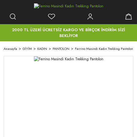
2000 TL ÜZERİ ÜCRETSİZ KARGO VE BİRÇOK İNDİRİM SİZİ
BEKLİYOR
Anasayfa
GİYİM
KADIN
PANTOLON
Ferrino Masindi Kadın Trekking Pantolon