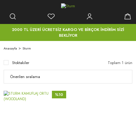
2000 TL ÜZERİ ÜCRETSİZ KARGO VE BİRÇOK İNDİRİM SİZİ
BEKLİYOR
Anasayfa
Sturm
Stoktakiler
Toplam 1 ürün
%10