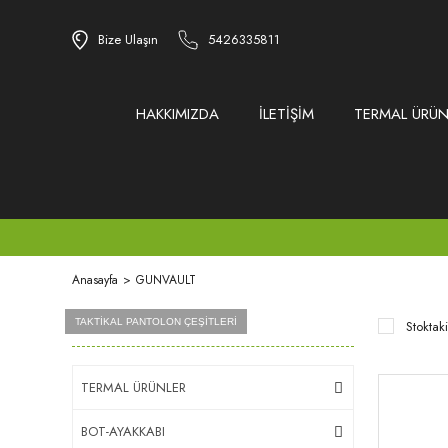
Bize Ulaşın
5426335811
HAKKIMIZDA
İLETİŞİM
TERMAL ÜRÜN
Anasayfa
GUNVAULT
Ürün Grupları
AİRSOFT MALZEMELERİ
BB VE GREEN GAZLAR
TAKTİKAL PANTOLON ÇEŞİTLERİ
Stoktaki
TERMAL ÜRÜNLER
BOT-AYAKKABI