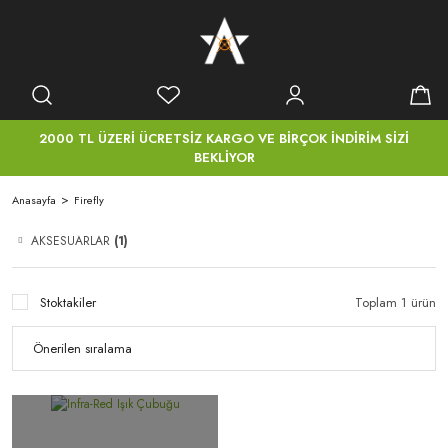
2000 TL ÜZERİ ÜCRETSİZ KARGO VE BİRÇOK İNDİRİM SİZİ
BEKLİYOR
Anasayfa
Firefly
AKSESUARLAR
(1)
Stoktakiler
Toplam 1 ürün