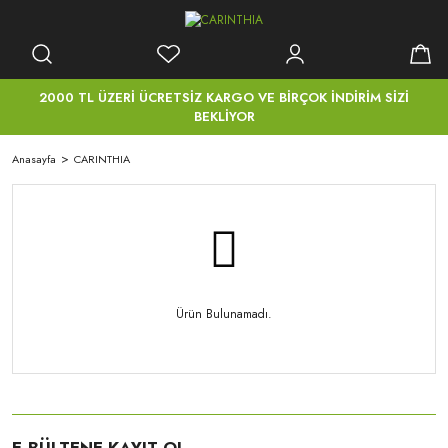
2000 TL ÜZERİ ÜCRETSİZ KARGO VE BİRÇOK İNDİRİM SİZİ
BEKLİYOR
Anasayfa
CARINTHIA
Ürün Bulunamadı.