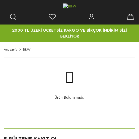
2000 TL ÜZERİ ÜCRETSİZ KARGO VE BİRÇOK İNDİRİM SİZİ
BEKLİYOR
Anasayfa
B&W
Ürün Bulunamadı.