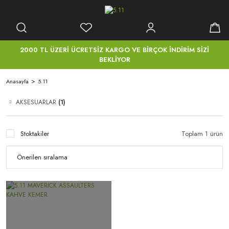
2000 TL ÜZERİ ÜCRETSİZ KARGO VE BİRÇOK İNDİRİM SİZİ
BEKLİYOR
Anasayfa
5.11
AKSESUARLAR
(1)
Stoktakiler
Toplam 1 ürün