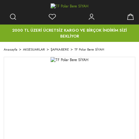
2000 TL ÜZERİ ÜCRETSİZ KARGO VE BİRÇOK İNDİRİM SİZİ
BEKLİYOR
Anasayfa
AKSESUARLAR
ŞAPKA-BERE
TF Polar Bere SİYAH