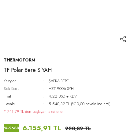
THERMOFORM
TF Polar Bere SİYAH
Kategori
ŞAPKA-BERE
Stok Kodu
HZT19006-SYH
Fiyat
4,22 USD + KDV
Havale
5.540,32 TL (%10,00 havale indirimi)
* 741,79 TL den başlayan taksitlerle!
6.155,91 TL
%-2688
220,82 TL