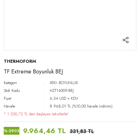
THERMOFORM
TF Extreme Boyunluk BEJ
Kategori
ATKI- BOYUNLUK
Stok Kodu
HZT14009-BEJ
Fiyat
6,34 USD + KDV
Havale
8.968,01 TL (%10,00 havale indirimi)
* 1.200,72 TL den başlayan taksitlerle!
9.964,46 TL
%-2903
331,83 TL