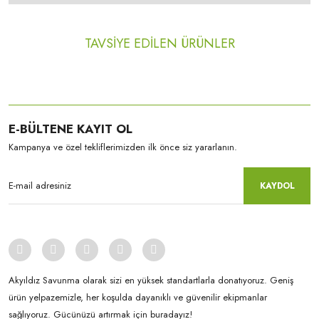
TAVSİYE EDİLEN ÜRÜNLER
%-3331
%-3334
E-BÜLTENE KAYIT OL
Kampanya ve özel tekliflerimizden ilk önce siz yararlanın.
KAYDOL
THERMOFORM
TF Polar Boyunluk HAKİ
THERMOFORM
9.483,61 TL
TF Heavy yetişkin Boyunluk SİYAH
276,13 TL
Akyıldız Savunma olarak sizi en yüksek standartlarla donatıyoruz. Geniş
7.579,27 TL
ürün yelpazemizle, her koşulda dayanıklı ve güvenilir ekipmanlar
220,90 TL
sağlıyoruz. Gücünüzü artırmak için buradayız!