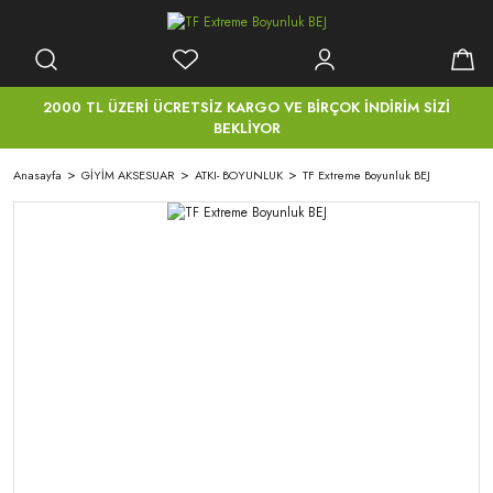
2000 TL ÜZERİ ÜCRETSİZ KARGO VE BİRÇOK İNDİRİM SİZİ
BEKLİYOR
Anasayfa
GİYİM AKSESUAR
ATKI- BOYUNLUK
TF Extreme Boyunluk BEJ