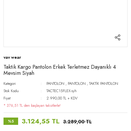
vav wear
Taktik Kargo Pantolon Erkek Terletmez Dayanıklı 4
Mevsim Siyah
Kategori
PANTOLON
,
PANTOLON
,
TAKTİK PANTOLON
Stok Kodu
TACTEC15FLEX-syh
Fiyat
2.990,00 TL + KDV
* 376,51 TL den başlayan taksitlerle!
3.124,55 TL
%5
3.289,00 TL