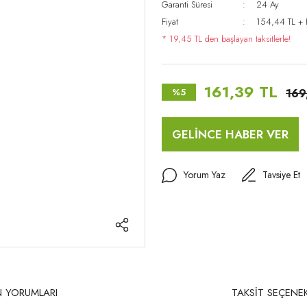
Garanti Süresi
24 Ay
Fiyat
154,44 TL +
* 19,45 TL den başlayan taksitlerle!
161,39 TL
%5
169
GELİNCE HABER VER
Yorum Yaz
Tavsiye Et
 YORUMLARI
TAKSİT SEÇENEK