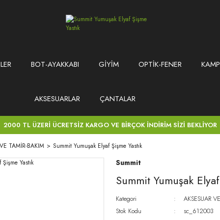
LER
BOT-AYAKKABI
GİYİM
OPTİK-FENER
KAMP
AKSESUARLAR
ÇANTALAR
2000 TL ÜZERİ ÜCRETSİZ KARGO VE BİRÇOK İNDİRİM SİZİ BEKLİYOR
VE TAMİR-BAKIM
Summit Yumuşak Elyaf Şişme Yastık
Summit
Summit Yumuşak Elyaf 
Kategori
AKSESUAR VE
Stok Kodu
sc_612003