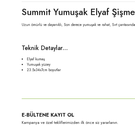
Summit Yumuşak Elyaf Şişme
Uzun ömürlü ve dayanıklı, Son derece yumuşak ve rahat, Sırt çantasında t
Teknik Detaylar...
Elyaf kumaş
Yumuşak yüzey
23.5x34x7cm boyutlar
Bu ürünün fiyat bilgisi, resim, ürün açıklamalarında ve diğer konula
Görüş ve önerileriniz için teşekkür ederiz.
Ürün resmi kalitesiz, bozuk veya görüntülenemiyor.
E-BÜLTENE KAYIT OL
Ürün açıklamasında eksik bilgiler bulunuyor.
Kampanya ve özel tekliflerimizden ilk önce siz yararlanın.
Ürün bilgilerinde hatalar bulunuyor.
Ürün fiyatı diğer sitelerden daha pahalı.