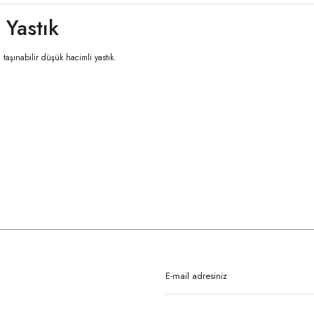
 Yastık
aşınabilir düşük hacimli yastık.
rda yetersiz gördüğünüz noktaları öneri formunu kullanarak tarafımıza iletebilirsi
Bu ürüne ilk yorumu siz yapın!
Yorum Yaz