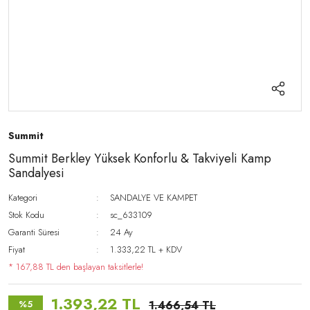
Summit
Summit Berkley Yüksek Konforlu & Takviyeli Kamp
Sandalyesi
Kategori
SANDALYE VE KAMPET
Stok Kodu
sc_633109
Garanti Süresi
24 Ay
Fiyat
1.333,22 TL + KDV
* 167,88 TL den başlayan taksitlerle!
1.393,22 TL
%5
1.466,54 TL