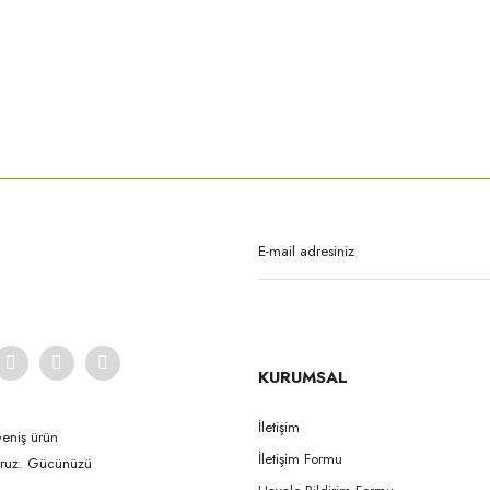
rda yetersiz gördüğünüz noktaları öneri formunu kullanarak tarafımıza iletebilirsi
Bu ürüne ilk yorumu siz yapın!
Yorum Yaz
KURUMSAL
İletişim
Geniş ürün
İletişim Formu
yoruz. Gücünüzü
Gönder