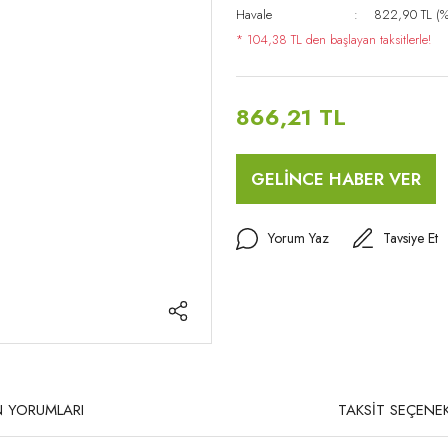
Havale
822,90 TL (%5
* 104,38 TL den başlayan taksitlerle!
866,21 TL
GELİNCE HABER VER
Yorum Yaz
Tavsiye Et
 YORUMLARI
TAKSİT SEÇENEK