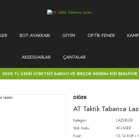
LER
BOT-AYAKKABI
GİYİM
OPTİK-FENER
KAMP
AKSESUARLAR
ÇANTALAR
2000 TL ÜZERİ ÜCRETSİZ KARGO VE BİRÇOK İNDİRİM SİZİ BEKLİYOR
DİĞER
AT Taktik Tabanca Laz
Kategori
LAZERLER
Stok Kodu
AT-LASER
Fiyat
13,14 EUR +