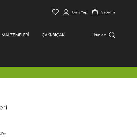
Giriş Yap
Sepetim
 MALZEMELERİ
ÇAKI-BIÇAK
Ürün ara
eri
 KDV