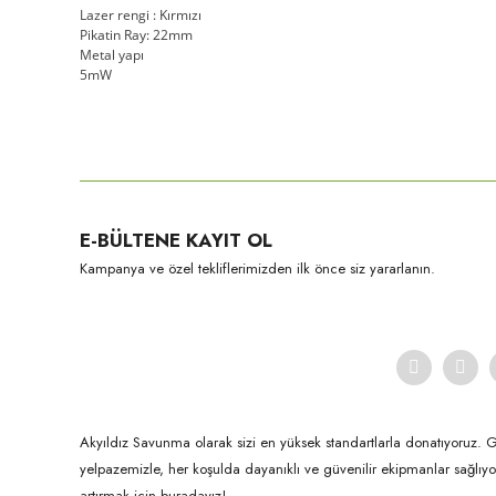
Lazer rengi : Kırmızı
Pikatin Ray: 22mm
Metal yapı
5mW
Bu ürünün fiyat bilgisi, resim, ürün açıklamalarında ve diğer konula
Görüş ve önerileriniz için teşekkür ederiz.
Ürün resmi kalitesiz, bozuk veya görüntülenemiyor.
E-BÜLTENE KAYIT OL
Ürün açıklamasında eksik bilgiler bulunuyor.
Kampanya ve özel tekliflerimizden ilk önce siz yararlanın.
Ürün bilgilerinde hatalar bulunuyor.
Ürün fiyatı diğer sitelerden daha pahalı.
Bu ürüne benzer farklı alternatifler olmalı.
Akyıldız Savunma olarak sizi en yüksek standartlarla donatıyoruz. 
yelpazemizle, her koşulda dayanıklı ve güvenilir ekipmanlar sağlı
artırmak için buradayız!