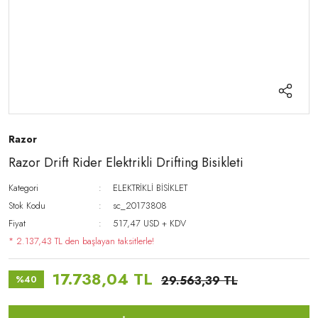
Razor
Razor Drift Rider Elektrikli Drifting Bisikleti
Kategori
ELEKTRİKLİ BİSİKLET
Stok Kodu
sc_20173808
Fiyat
517,47 USD + KDV
* 2.137,43 TL den başlayan taksitlerle!
17.738,04 TL
%40
29.563,39 TL