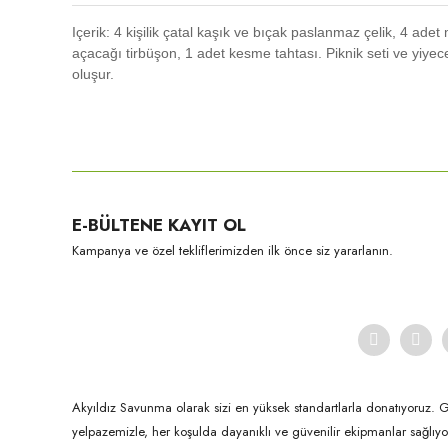
Içerik: 4 kişilik çatal kaşık ve bıçak paslanmaz çelik, 4 ade
açacağı tirbüşon, 1 adet kesme tahtası. Piknik seti ve yiyec
oluşur.
Bu ürünün fiyat bilgisi, resim, ürün açıklamalarında ve diğer konula
Görüş ve önerileriniz için teşekkür ederiz.
Ürün resmi kalitesiz, bozuk veya görüntülenemiyor.
E-BÜLTENE KAYIT OL
Ürün açıklamasında eksik bilgiler bulunuyor.
Kampanya ve özel tekliflerimizden ilk önce siz yararlanın.
Ürün bilgilerinde hatalar bulunuyor.
Ürün fiyatı diğer sitelerden daha pahalı.
Bu ürüne benzer farklı alternatifler olmalı.
Akyıldız Savunma olarak sizi en yüksek standartlarla donatıyoruz. 
yelpazemizle, her koşulda dayanıklı ve güvenilir ekipmanlar sağlı