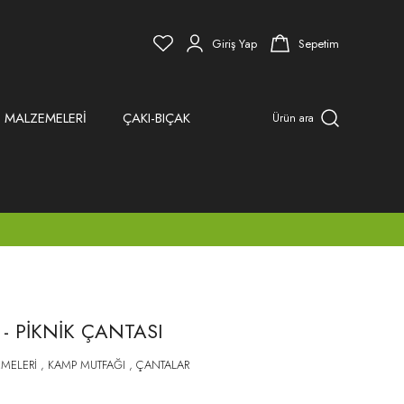
Giriş Yap
Sepetim
 MALZEMELERİ
ÇAKI-BIÇAK
Ürün ara
 - PİKNİK ÇANTASI
MELERİ
,
KAMP MUTFAĞI
,
ÇANTALAR