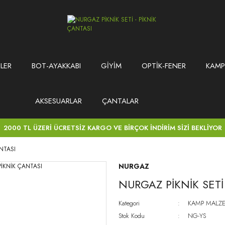
LER
BOT-AYAKKABI
GİYİM
OPTİK-FENER
KAMP
AKSESUARLAR
ÇANTALAR
2000 TL ÜZERİ ÜCRETSİZ KARGO VE BİRÇOK İNDİRİM SİZİ BEKLİYOR
ANTASI
NURGAZ
NURGAZ PİKNİK SETİ
Kategori
KAMP MALZE
Stok Kodu
NG-YS