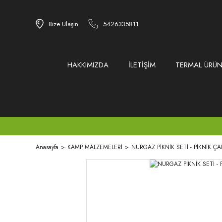
Bize Ulaşın
5426335811
HAKKIMIZDA
İLETİŞİM
TERMAL ÜRÜN
Anasayfa
KAMP MALZEMELERİ
NURGAZ PİKNİK SETİ - PİKNİK Ç