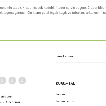
t melamin tabak, 4 adet içecek kadehi, 4 adet servis peçete, 2 adet biber
ek taşıma çantası. Ön kısmı çatal bıçak kaşık ve tabaklar, arka kısmı is
rda yetersiz gördüğünüz noktaları öneri formunu kullanarak tarafımıza iletebilirsi
Bu ürüne ilk yorumu siz yapın!
Yorum Yaz
KURUMSAL
İletişim
Geniş ürün
İletişim Formu
yoruz. Gücünüzü
Gönder