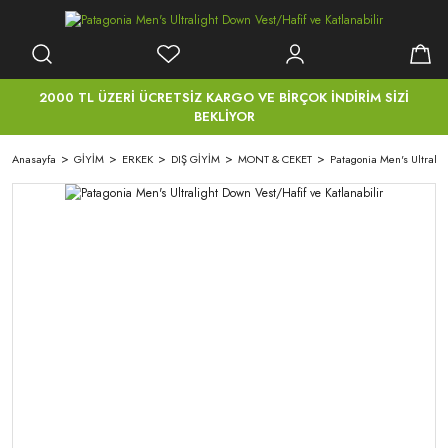
2000 TL ÜZERİ ÜCRETSİZ KARGO VE BİRÇOK İNDİRİM SİZİ
BEKLİYOR
Anasayfa
GİYİM
ERKEK
DIŞ GİYİM
MONT & CEKET
Patagonia Men's Ultralig