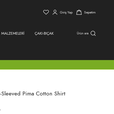
Giriş Yap
Sepetim
 MALZEMELERİ
ÇAKI-BIÇAK
Ürün ara
-Sleeved Pima Cotton Shirt
A