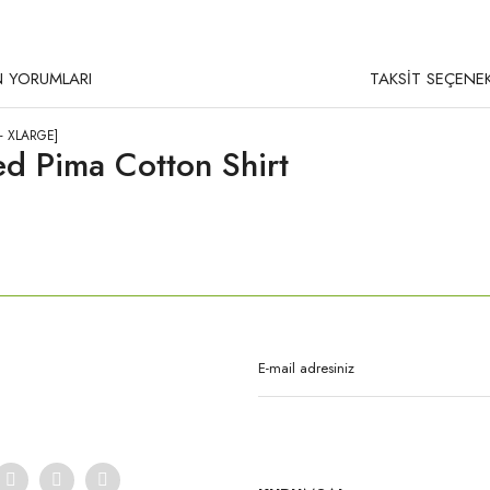
 YORUMLARI
TAKSİT SEÇENEK
 - XLARGE]
d Pima Cotton Shirt
rda yetersiz gördüğünüz noktaları öneri formunu kullanarak tarafımıza iletebilirsi
Bu ürüne ilk yorumu siz yapın!
Yorum Yaz