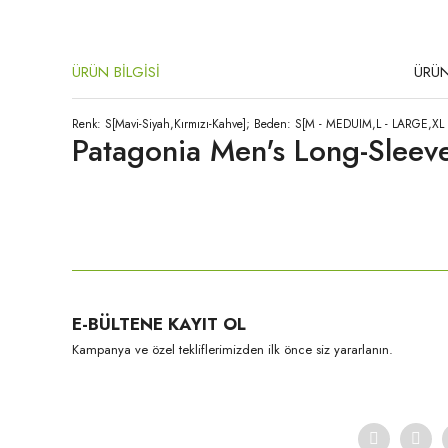
ÜRÜN BİLGİSİ
ÜRÜN
Renk: S[Mavi-Siyah,Kırmızı-Kahve]; Beden: S[M - MEDUIM,L - LARGE,XL
Patagonia Men's Long-Sleeve
Bu ürünün fiyat bilgisi, resim, ürün açıklamalarında ve diğer konula
Görüş ve önerileriniz için teşekkür ederiz.
Ürün resmi kalitesiz, bozuk veya görüntülenemiyor.
E-BÜLTENE KAYIT OL
Ürün açıklamasında eksik bilgiler bulunuyor.
Kampanya ve özel tekliflerimizden ilk önce siz yararlanın.
Ürün bilgilerinde hatalar bulunuyor.
Ürün fiyatı diğer sitelerden daha pahalı.
Bu ürüne benzer farklı alternatifler olmalı.