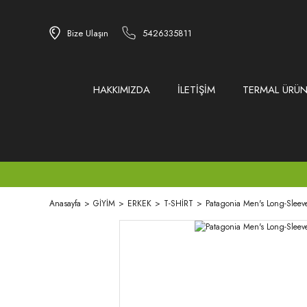
Bize Ulaşın
5426335811
HAKKIMIZDA
İLETİŞİM
TERMAL ÜRÜN
Anasayfa
GİYİM
ERKEK
T-SHİRT
Patagonia Men's Long-Sleeve