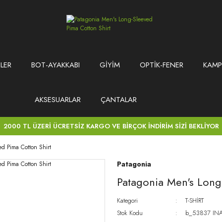
LER
BOT-AYAKKABI
GİYİM
OPTİK-FENER
KAMP
AKSESUARLAR
ÇANTALAR
2000 TL ÜZERİ ÜCRETSİZ KARGO VE BİRÇOK İNDİRİM SİZİ BEKLİYOR
d Pima Cotton Shirt
Patagonia
Patagonia Men's Long
Kategori
T-SHİRT
Stok Kodu
b_53837 IN