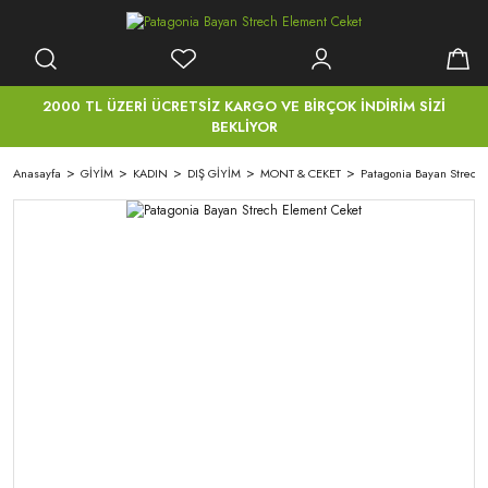
2000 TL ÜZERİ ÜCRETSİZ KARGO VE BİRÇOK İNDİRİM SİZİ
BEKLİYOR
Anasayfa
GİYİM
KADIN
DIŞ GİYİM
MONT & CEKET
Patagonia Bayan Strech