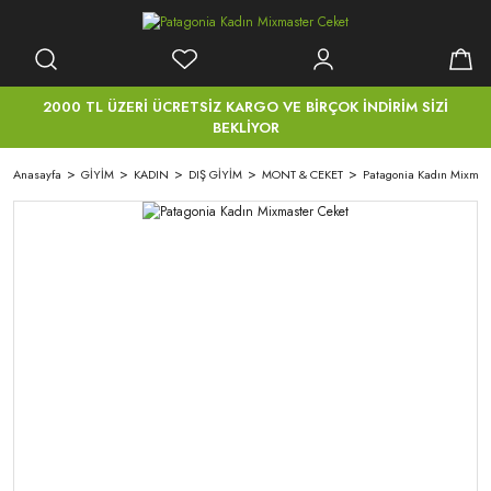
2000 TL ÜZERİ ÜCRETSİZ KARGO VE BİRÇOK İNDİRİM SİZİ
BEKLİYOR
Anasayfa
GİYİM
KADIN
DIŞ GİYİM
MONT & CEKET
Patagonia Kadın Mixmas