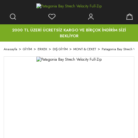
2000 TL ÜZERİ ÜCRETSİZ KARGO VE BİRÇOK İNDİRİM SİZİ
BEKLİYOR
Anasayfa
GİYİM
ERKEK
DIŞ GİYİM
MONT & CEKET
Patagonia Bay Strech Velo