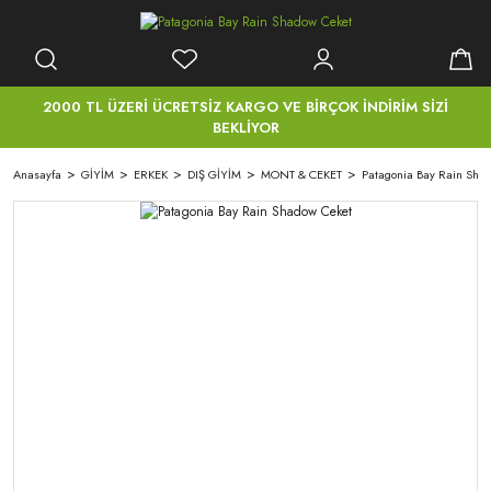
2000 TL ÜZERİ ÜCRETSİZ KARGO VE BİRÇOK İNDİRİM SİZİ
BEKLİYOR
Anasayfa
GİYİM
ERKEK
DIŞ GİYİM
MONT & CEKET
Patagonia Bay Rain Sha