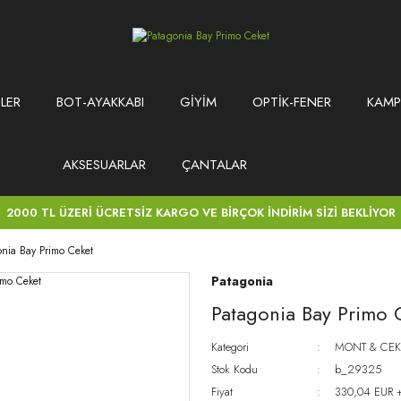
LER
BOT-AYAKKABI
GİYİM
OPTİK-FENER
KAMP
AKSESUARLAR
ÇANTALAR
2000 TL ÜZERİ ÜCRETSİZ KARGO VE BİRÇOK İNDİRİM SİZİ BEKLİYOR
nia Bay Primo Ceket
Patagonia
Patagonia Bay Primo 
Kategori
MONT & CEK
Stok Kodu
b_29325
Fiyat
330,04 EUR 