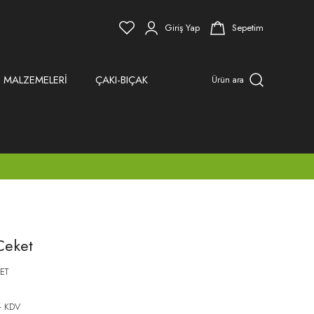
Giriş Yap
Sepetim
 MALZEMELERİ
ÇAKI-BIÇAK
Ürün ara
Ceket
ET
+ KDV