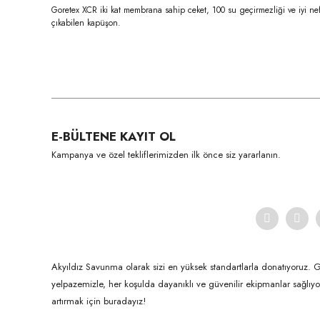
Goretex XCR iki kat membrana sahip ceket, 100 su geçirmezliği ve iyi nefes
çıkabilen kapüşon.
Bu ürünün fiyat bilgisi, resim, ürün açıklamalarında ve diğer konula
Görüş ve önerileriniz için teşekkür ederiz.
Ürün resmi kalitesiz, bozuk veya görüntülenemiyor.
E-BÜLTENE KAYIT OL
Ürün açıklamasında eksik bilgiler bulunuyor.
Kampanya ve özel tekliflerimizden ilk önce siz yararlanın.
Ürün bilgilerinde hatalar bulunuyor.
Ürün fiyatı diğer sitelerden daha pahalı.
Bu ürüne benzer farklı alternatifler olmalı.
Akyıldız Savunma olarak sizi en yüksek standartlarla donatıyoruz. 
yelpazemizle, her koşulda dayanıklı ve güvenilir ekipmanlar sağlı
artırmak için buradayız!