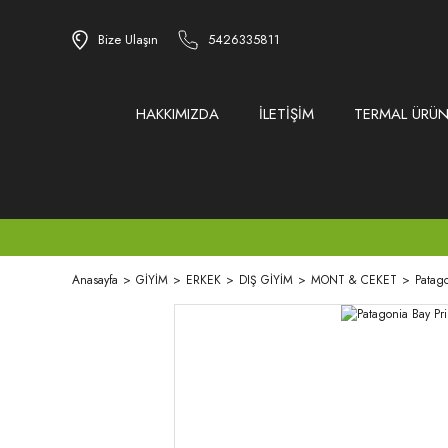
Bize Ulaşın
5426335811
HAKKIMIZDA
İLETİŞİM
TERMAL ÜRÜN
Anasayfa
GİYİM
ERKEK
DIŞ GİYİM
MONT & CEKET
Patago