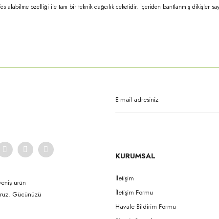
 alabilme özelliği ile tam bir teknik dağcılık ceketidir. İçeriden bantlanmış dikişler sa
rda yetersiz gördüğünüz noktaları öneri formunu kullanarak tarafımıza iletebilirsi
Bu ürüne ilk yorumu siz yapın!
Yorum Yaz
KURUMSAL
İletişim
Geniş ürün
İletişim Formu
yoruz. Gücünüzü
Gönder
Havale Bildirim Formu