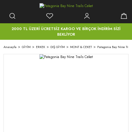
2000 TL ÜZERİ ÜCRETSİZ KARGO VE BİRÇOK İNDİRİM SİZİ
BEKLİYOR
Anasayfa
GİYİM
ERKEK
DIŞ GİYİM
MONT & CEKET
Patagonia Bay Nine Trail