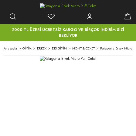
2000 TL ÜZERİ ÜCRETSİZ KARGO VE BİRÇOK İNDİRİM SİZİ
BEKLİYOR
Anasayfa
GİYİM
ERKEK
DIŞ GİYİM
MONT & CEKET
Patagonia Erkek Micro Pu