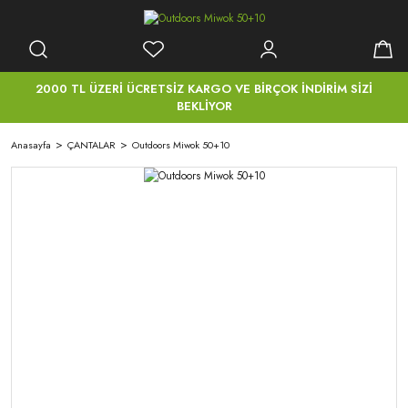
2000 TL ÜZERİ ÜCRETSİZ KARGO VE BİRÇOK İNDİRİM SİZİ
BEKLİYOR
Anasayfa
ÇANTALAR
Outdoors Miwok 50+10