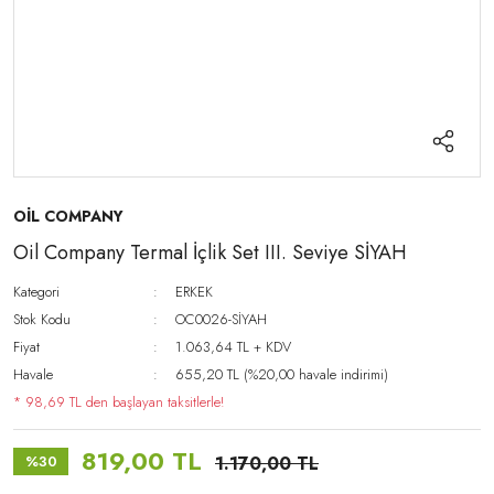
OİL COMPANY
Oil Company Termal İçlik Set III. Seviye SİYAH
Kategori
ERKEK
Stok Kodu
OC0026-SİYAH
Fiyat
1.063,64 TL + KDV
Havale
655,20 TL (%20,00 havale indirimi)
* 98,69 TL den başlayan taksitlerle!
819,00 TL
%30
1.170,00 TL