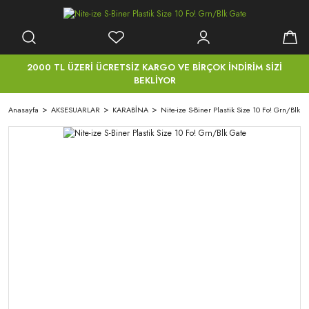
2000 TL ÜZERİ ÜCRETSİZ KARGO VE BİRÇOK İNDİRİM SİZİ
BEKLİYOR
Anasayfa
AKSESUARLAR
KARABİNA
Nite-ize S-Biner Plastik Size 10 Fo! Grn/Blk G