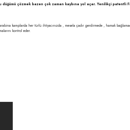
 bu düğümü çözmek bazen çok zaman kaybına yol açar. Yenilikçi patentli 
ina kamplarda her türlü ihtiyacınızda , mesela çadır gerdirmede , hamak bağlamada kull
malarını kontrol eder.