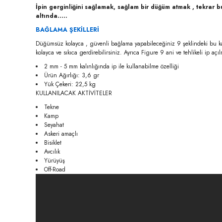
İpin gerginliğini sağlamak, sağlam bir düğüm atmak , tekrar
altında.....
BAĞLAMA ŞEKİLLERİ
Düğümsüz kolayca , güvenli bağlama yapabileceğiniz 9 şeklindeki bu karab
kolayca ve sıkıca gerdirebilirsiniz. Ayrıca Figure 9 ani ve tehlikeli ip açıl
2 mm - 5 mm kalınlığında ip ile kullanabilme özelliği
Ürün Ağırlığı: 3,6 gr
Yük Çekeri: 22,5 kg
KULLANILACAK AKTİVİTELER
Tekne
Kamp
Seyahat
Askeri amaçlı
Bisiklet
Avcılık
Yürüyüş
Off-Road