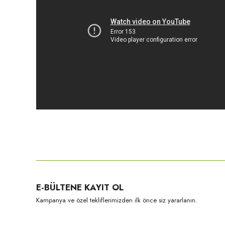
Bu ürünün fiyat bilgisi, resim, ürün açıklamalarında ve diğer konula
Görüş ve önerileriniz için teşekkür ederiz.
Ürün resmi kalitesiz, bozuk veya görüntülenemiyor.
E-BÜLTENE KAYIT OL
Ürün açıklamasında eksik bilgiler bulunuyor.
Kampanya ve özel tekliflerimizden ilk önce siz yararlanın.
Ürün bilgilerinde hatalar bulunuyor.
Ürün fiyatı diğer sitelerden daha pahalı.