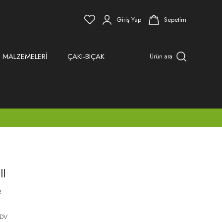
Giriş Yap
Sepetim
 MALZEMELERİ
ÇAKI-BIÇAK
Ürün ara
ll
R
KDV