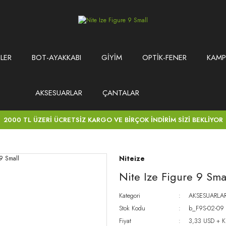
LER
BOT-AYAKKABI
GİYİM
OPTİK-FENER
KAMP
AKSESUARLAR
ÇANTALAR
2000 TL ÜZERİ ÜCRETSİZ KARGO VE BİRÇOK İNDİRİM SİZİ BEKLİYOR
Niteize
Nite Ize Figure 9 Sma
Kategori
AKSESUARLA
Stok Kodu
b_F9S-02-09
Fiyat
3,33 USD + 