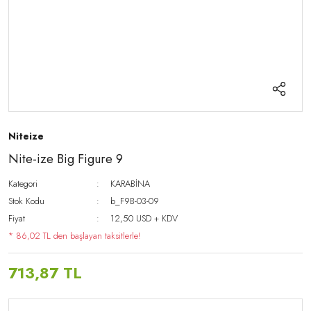
Niteize
Nite-ize Big Figure 9
Kategori
KARABİNA
Stok Kodu
b_F9B-03-09
Fiyat
12,50 USD + KDV
* 86,02 TL den başlayan taksitlerle!
713,87 TL