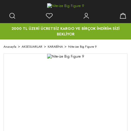
2000 TL ÜZERİ ÜCRETSİZ KARGO VE BİRÇOK İNDİRİM SİZİ
BEKLİYOR
Anasayfa
AKSESUARLAR
KARABİNA
Nite-ize Big Figure 9