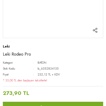
Leki
Leki Rodeo Pro
Kategori
BATON
Stok Kodu
b_6352834135
Fiyat
232,12 TL + KDV
* 33,00 TL den başlayan taksitlerle!
273,90 TL