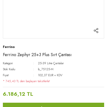
Ferrino
Ferrino Zephyr 25+3 Plus Sırt Çantası
Kategori
25-39 Litre Çantalar
Stok Kodu
b_75125-M
Fiyat
102,37 EUR + KDV
* 745,43 TL den başlayan taksitlerle!
6.186,12 TL