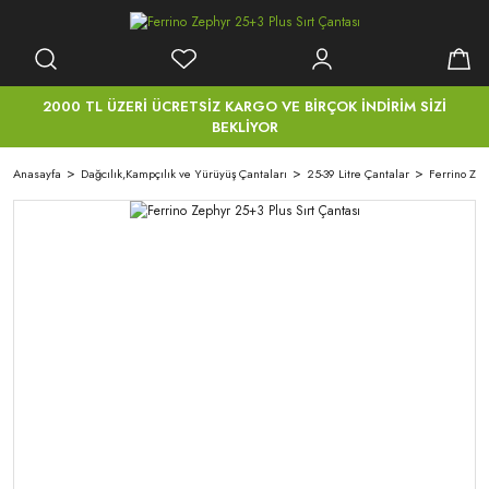
2000 TL ÜZERİ ÜCRETSİZ KARGO VE BİRÇOK İNDİRİM SİZİ
BEKLİYOR
Anasayfa
Dağcılık,Kampçılık ve Yürüyüş Çantaları
25-39 Litre Çantalar
Ferrino Zep