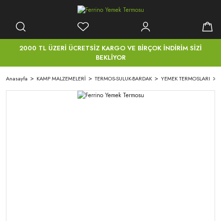
2000 TL ÜZERİ ÜCRETSİZ KARGO VE BİRÇOK İNDİRİM SİZİ
BEKLİYOR
Anasayfa
KAMP MALZEMELERİ
TERMOS-SULUK-BARDAK
YEMEK TERMOSLARI