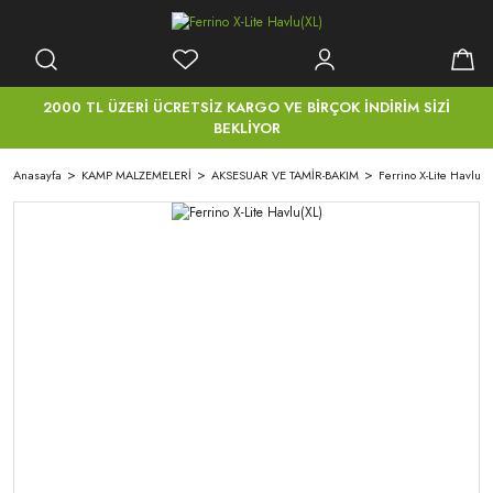
2000 TL ÜZERİ ÜCRETSİZ KARGO VE BİRÇOK İNDİRİM SİZİ
BEKLİYOR
Anasayfa
KAMP MALZEMELERİ
AKSESUAR VE TAMİR-BAKIM
Ferrino X-Lite Havlu(X