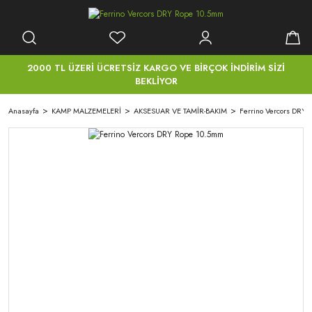
2000 TL ÜZERİ ÜCRETSİZ KARGO VE BİRÇOK İNDİRİM SİZİ
BEKLİYOR
Anasayfa
KAMP MALZEMELERİ
AKSESUAR VE TAMİR-BAKIM
Ferrino Vercors DRY