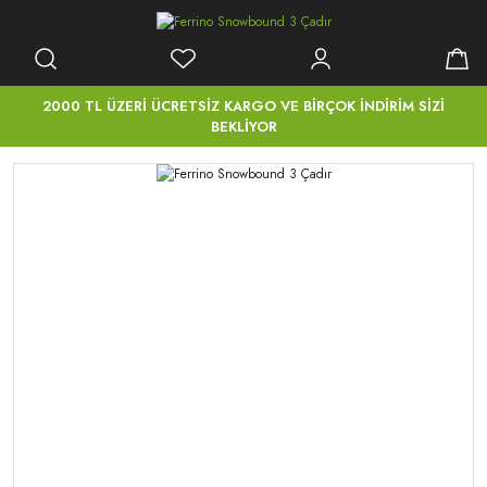
2000 TL ÜZERİ ÜCRETSİZ KARGO VE BİRÇOK İNDİRİM SİZİ
BEKLİYOR