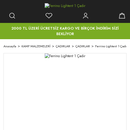
2000 TL ÜZERİ ÜCRETSİZ KARGO VE BİRÇOK İNDİRİM SİZİ
BEKLİYOR
Anasayfa
KAMP MALZEMELERİ
ÇADIRLAR
ÇADIRLAR
Ferrino Lightent 1 Çadır