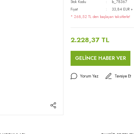
Stok Kodu
b_78367
Fiyat
33,84 EUR +
* 268,52 TL den başlayan taksitlerle!
2.228,37 TL
GELİNCE HABER VER
Yorum Yaz
Tavsiye Et