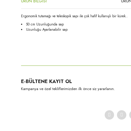
ÜRÜN BİLGİSİ
ÜRÜN
Ergonomik tutamağı ve teleskopik sapı ile çok hafif kullanışlı bir kürek..
50 cm Uzunluğunda sap
Uzunluğu Ayarlanabilir sap
Bu ürünün fiyat bilgisi, resim, ürün açıklamalarında ve diğer konula
Görüş ve önerileriniz için teşekkür ederiz.
Ürün resmi kalitesiz, bozuk veya görüntülenemiyor.
E-BÜLTENE KAYIT OL
Ürün açıklamasında eksik bilgiler bulunuyor.
Kampanya ve özel tekliflerimizden ilk önce siz yararlanın.
Ürün bilgilerinde hatalar bulunuyor.
Ürün fiyatı diğer sitelerden daha pahalı.
Bu ürüne benzer farklı alternatifler olmalı.