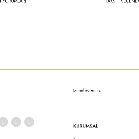
 YORUMLARI
TAKSİT SEÇENEK
rda yetersiz gördüğünüz noktaları öneri formunu kullanarak tarafımıza iletebilirsi
Bu ürüne ilk yorumu siz yapın!
Yorum Yaz
KURUMSAL