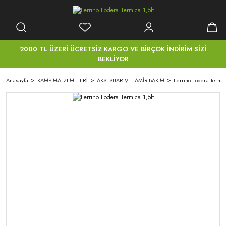
2000 TL ÜZERİ ÜCRETSİZ KARGO VE BİRÇOK İNDİRİM SİZİ
BEKLİYOR
Anasayfa
KAMP MALZEMELERİ
AKSESUAR VE TAMİR-BAKIM
Ferrino Fodera Termic