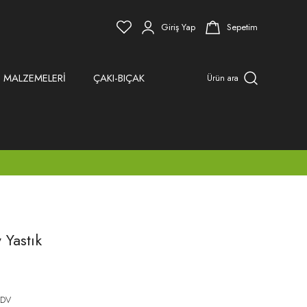
Giriş Yap
Sepetim
 MALZEMELERİ
ÇAKI-BIÇAK
Ürün ara
 Yastık
KDV