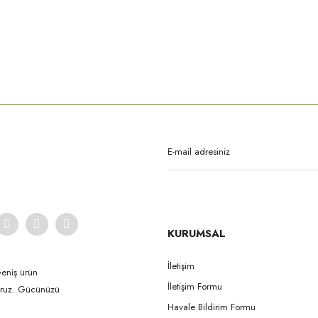
rda yetersiz gördüğünüz noktaları öneri formunu kullanarak tarafımıza iletebilirsi
Bu ürüne ilk yorumu siz yapın!
Yorum Yaz
KURUMSAL
İletişim
Geniş ürün
İletişim Formu
yoruz. Gücünüzü
Gönder
Havale Bildirim Formu