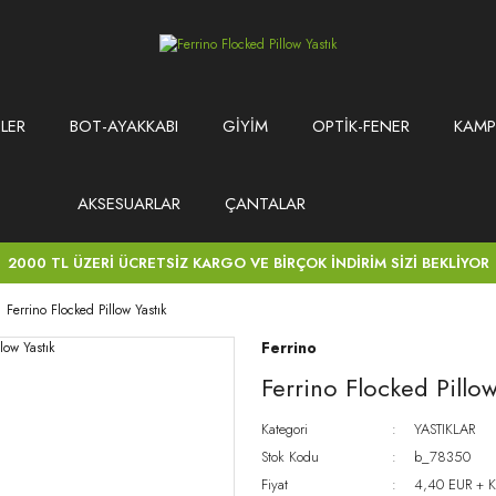
LER
BOT-AYAKKABI
GİYİM
OPTİK-FENER
KAMP
AKSESUARLAR
ÇANTALAR
2000 TL ÜZERİ ÜCRETSİZ KARGO VE BİRÇOK İNDİRİM SİZİ BEKLİYOR
Ferrino Flocked Pillow Yastık
Ferrino
Ferrino Flocked Pillow
Kategori
YASTIKLAR
Stok Kodu
b_78350
Fiyat
4,40 EUR + 