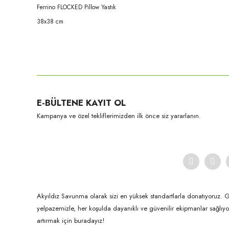
Ferrino FLOCKED Pillow Yastık
38x38 cm
Bu ürünün fiyat bilgisi, resim, ürün açıklamalarında ve diğer konula
Görüş ve önerileriniz için teşekkür ederiz.
Ürün resmi kalitesiz, bozuk veya görüntülenemiyor.
E-BÜLTENE KAYIT OL
Ürün açıklamasında eksik bilgiler bulunuyor.
Kampanya ve özel tekliflerimizden ilk önce siz yararlanın.
Ürün bilgilerinde hatalar bulunuyor.
Ürün fiyatı diğer sitelerden daha pahalı.
Bu ürüne benzer farklı alternatifler olmalı.
Akyıldız Savunma olarak sizi en yüksek standartlarla donatıyoruz. 
yelpazemizle, her koşulda dayanıklı ve güvenilir ekipmanlar sağlı
artırmak için buradayız!