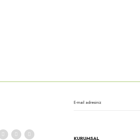
rda yetersiz gördüğünüz noktaları öneri formunu kullanarak tarafımıza iletebilirsi
Bu ürüne ilk yorumu siz yapın!
Yorum Yaz
KURUMSAL