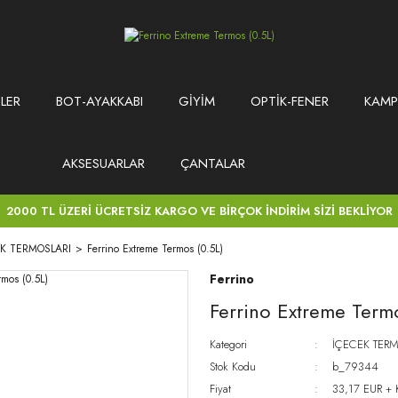
LER
BOT-AYAKKABI
GİYİM
OPTİK-FENER
KAMP
AKSESUARLAR
ÇANTALAR
2000 TL ÜZERİ ÜCRETSİZ KARGO VE BİRÇOK İNDİRİM SİZİ BEKLİYOR
EK TERMOSLARI
Ferrino Extreme Termos (0.5L)
Ferrino
Ferrino Extreme Term
Kategori
İÇECEK TERM
Stok Kodu
b_79344
Fiyat
33,17 EUR +