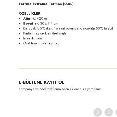
Ferrino Extreme Termos (0.5L)
ÖZELLİKLER
Ağırlık:
420 gr
Boyutlar:
30 x 7,4 cm
Dış sıcaklık 5°C iken, 16 saat boyunca iç sıcaklığı 50°C tutabilir
Paslanmaz çelikten üretilmiştir
Isı yalıtımlıdır
Özel tasarımıyla kırılmaz
Bu ürünün fiyat bilgisi, resim, ürün açıklamalarında ve diğer konula
Görüş ve önerileriniz için teşekkür ederiz.
Ürün resmi kalitesiz, bozuk veya görüntülenemiyor.
E-BÜLTENE KAYIT OL
Ürün açıklamasında eksik bilgiler bulunuyor.
Kampanya ve özel tekliflerimizden ilk önce siz yararlanın.
Ürün bilgilerinde hatalar bulunuyor.
Ürün fiyatı diğer sitelerden daha pahalı.
Bu ürüne benzer farklı alternatifler olmalı.