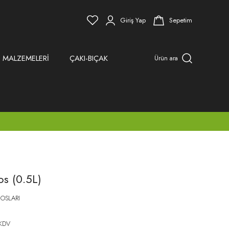
Giriş Yap
Sepetim
 MALZEMELERİ
ÇAKI-BIÇAK
Ürün ara
os (0.5L)
OSLARI
 KDV