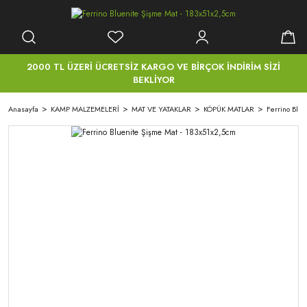
2000 TL ÜZERİ ÜCRETSİZ KARGO VE BİRÇOK İNDİRİM SİZİ
BEKLİYOR
Anasayfa
KAMP MALZEMELERİ
MAT VE YATAKLAR
KÖPÜK MATLAR
Ferrino Blu