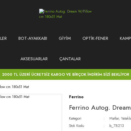
LER
BOT-AYAKKABI
GİYİM
OPTİK-FENER
KAMP
AKSESUARLAR
ÇANTALAR
2000 TL ÜZERİ ÜCRETSİZ KARGO VE BİRÇOK İNDİRİM SİZİ BEKLİYOR
llow cm 180x51 Mat
Ferrino
Ferrino Autog. Drea
Kategori
Matlar, Yatakl
Stok Kodu
b_78213