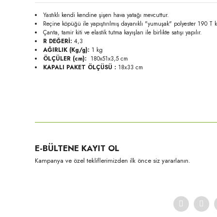
Yastıklı kendi kendine şişen hava yatağı mevcuttur.
Reçine köpüğü ile yapıştırılmış dayanıklı "yumuşak" polyester 190 T k
Çanta, tamir kiti ve elastik tutma kayışları ile birlikte satışı yapılır.
R DEĞERİ:
4,3
AĞIRLIK (Kg/g):
1 kg
ÖLÇÜLER (cm):
180x51x3,5 cm
KAPALI PAKET ÖLÇÜSÜ :
18x33 cm
Bu ürünün fiyat bilgisi, resim, ürün açıklamalarında ve diğer konula
Görüş ve önerileriniz için teşekkür ederiz.
Ürün resmi kalitesiz, bozuk veya görüntülenemiyor.
E-BÜLTENE KAYIT OL
Ürün açıklamasında eksik bilgiler bulunuyor.
Kampanya ve özel tekliflerimizden ilk önce siz yararlanın.
Ürün bilgilerinde hatalar bulunuyor.
Ürün fiyatı diğer sitelerden daha pahalı.
Bu ürüne benzer farklı alternatifler olmalı.