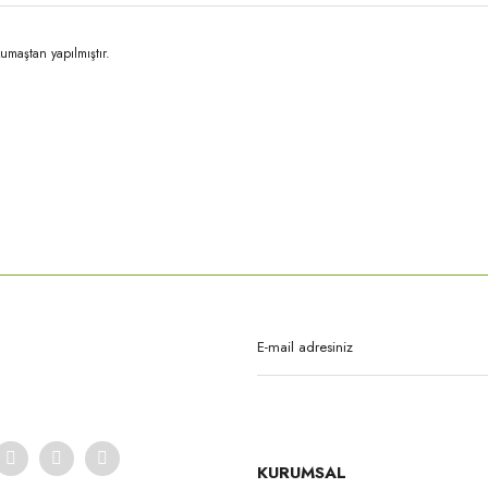
umaştan yapılmıştır.
rda yetersiz gördüğünüz noktaları öneri formunu kullanarak tarafımıza iletebilirsi
Bu ürüne ilk yorumu siz yapın!
Yorum Yaz
KURUMSAL